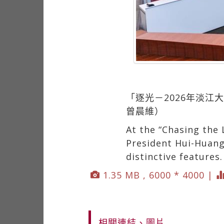
「逐光－2026年淡
曾晨維）
At the “Chasing the
President Hui-Huang
distinctive features.
1.35 MB , 6000 * 4000 |
相關連結、圖片