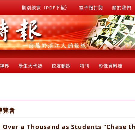
期別總覽（PDF下載）
電子報訂閱
關於我們
視界
學生大代誌
校友動態
特刊
影像資料庫
博覽會
Over a Thousand as Students “Chase t