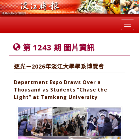
Toggl
navig
第 1243 期 圖片資訊
逐光－2026年淡江大學學系博覽會
Department Expo Draws Over a
Thousand as Students “Chase the
Light” at Tamkang University