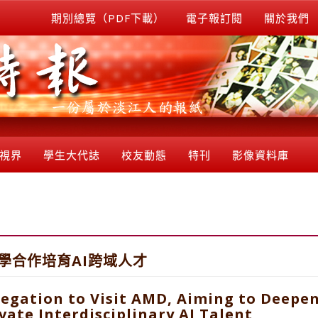
期別總覽（PDF下載）
電子報訂閱
關於我們
視界
學生大代誌
校友動態
特刊
影像資料庫
學合作培育AI跨域人才
legation to Visit AMD, Aiming to Deepe
vate Interdisciplinary AI Talent