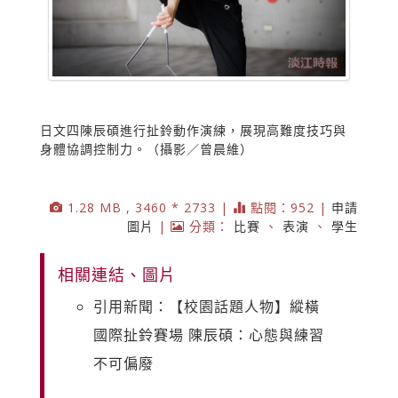
日文四陳辰碩進行扯鈴動作演練，展現高難度技巧與
身體協調控制力。（攝影／曾晨維）
1.28 MB , 3460 * 2733 |
點閱：952 |
申請
圖片
|
分類：
比賽
、
表演
、
學生
相關連結、圖片
引用新聞：【校園話題人物】縱橫
國際扯鈴賽場 陳辰碩：心態與練習
不可偏廢