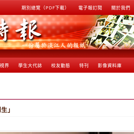
期別總覽（PDF下載）
電子報訂閱
關於我們
視界
學生大代誌
校友動態
特刊
影像資料庫
創生」