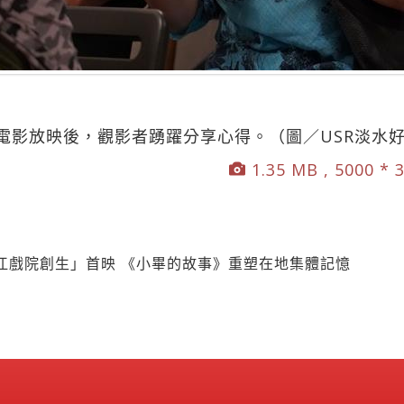
電影放映後，觀影者踴躍分享心得。（圖／USR淡水
1.35 MB , 5000 * 
江戲院創生」首映 《小畢的故事》重塑在地集體記憶