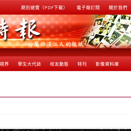
期別總覽（PDF下載）
電子報訂閱
關於我們
視界
學生大代誌
校友動態
特刊
影像資料庫