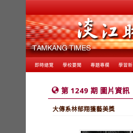
即時總覽
學校要聞
專題專欄
學習新
第 1249 期 圖片資訊
大傳系林郁翔獲藝美獎