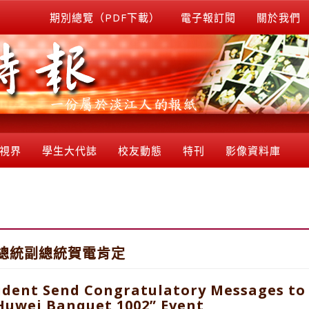
期別總覽（PDF下載）
電子報訂閱
關於我們
視界
學生大代誌
校友動態
特刊
影像資料庫
 總統副總統賀電肯定
sident Send Congratulatory Messages to
Huwei Banquet 1002” Event