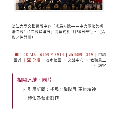
淡江大學文錙藝術中心「戎馬奔騰——中央軍校美術
聯誼會115年會員聯展」開幕式於4月30日舉行。（攝
影／徐慧珊）
1.58 MB , 6959 * 3914 |
點閱：319 |
申請
圖片
|
分類：
淡水校園
、
文錙中心
、
教職員工
、
訪客
相關連結、圖片
引用新聞：戎馬奔騰聯展 軍旅精神
轉化為藝術創作