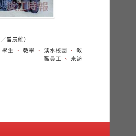
影／曾晨維）
、
學生
、
教學
、
淡水校園
、
教
職員工
、
來訪