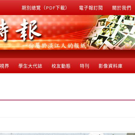
期別總覽（PDF下載）
電子報訂閱
關於我們
視界
學生大代誌
校友動態
特刊
影像資料庫