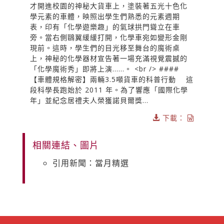
才開進校園的神秘大貨車上，塗裝著五光十色化
學元素的車體，映照出學生們熟悉的元素週期
表，印有「化學遊樂趣」的氣球拱門聳立在車
旁。當右側鷗翼緩緩打開，化學車宛如變形金剛
現前。這時，學生們的目光移至舞台的魔術桌
上，神秘的化學器材宣告著一場充滿視覺震撼的
「化學魔術秀」即將上演……。 <br /> ####
【車體規格解密】兩輛3.5噸貨車的科普行動 這
段科學長跑始於 2011 年。為了響應「國際化學
年」並紀念居禮夫人榮獲諾貝爾獎...
下載：
相關連結、圖片
引用新聞：當月精選