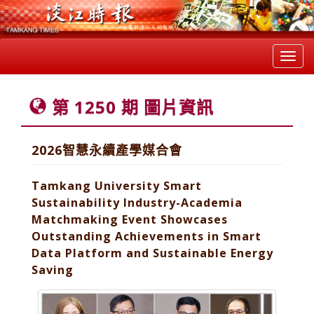
Toggl
navig
第 1250 期 圖片資訊
2026智慧永續產學媒合會
Tamkang University Smart
Sustainability Industry-Academia
Matchmaking Event Showcases
Outstanding Achievements in Smart
Data Platform and Sustainable Energy
Saving