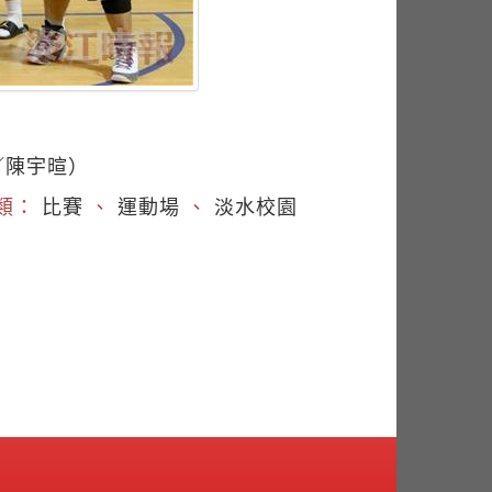
／陳宇暄）
類：
比賽
、
運動場
、
淡水校園