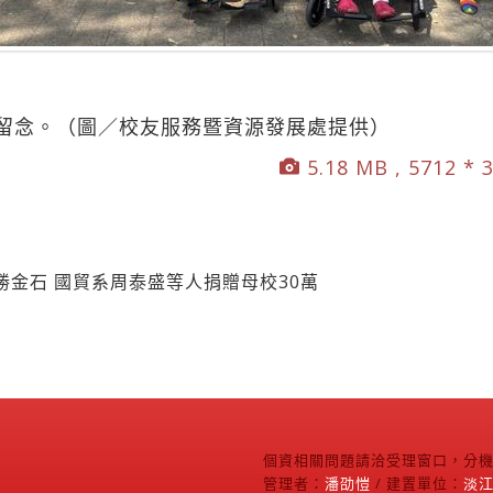
留念。（圖／校友服務暨資源發展處提供）
5.18 MB , 5712 * 
金石 國貿系周泰盛等人捐贈母校30萬
個資相關問題請洽受理窗口，分機2
管理者：
潘劭愷
/ 建置單位：
淡