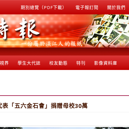
期別總覽（PDF下載）
電子報訂閱
關於我們
視界
學生大代誌
校友動態
特刊
影像資料庫
代表「五六金石會」捐贈母校30萬