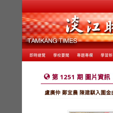
即時總覽
學校要聞
專題專欄
學習新
第 1251 期 圖片資訊
盧廣仲 鄭宜農 陳建騏入圍金