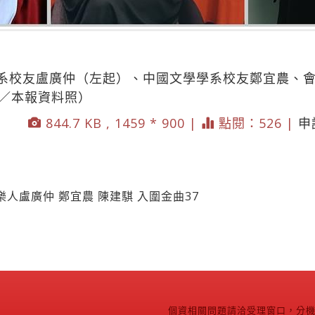
系校友盧廣仲（左起）、中國文學學系校友鄭宜農、
圖／本報資料照）
844.7 KB , 1459 * 900 |
點閱：526 |
申
人盧廣仲 鄭宜農 陳建騏 入圍金曲37
個資相關問題請洽受理窗口，分機2