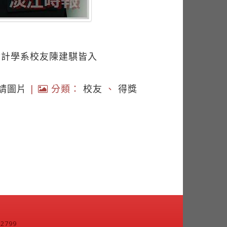
會計學系校友陳建騏皆入
請圖片
|
分類：
校友
、
得獎
799