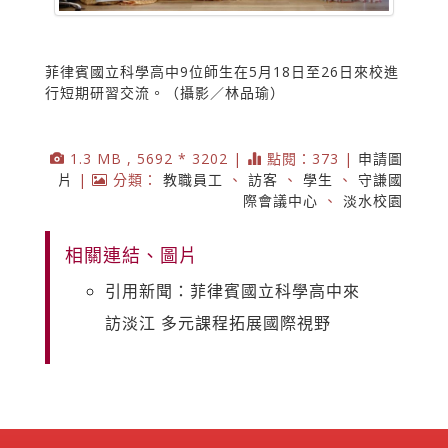
菲律賓國立科學高中9位師生在5月18日至26日來校進
行短期研習交流。（攝影／林品瑜）
1.3 MB , 5692 * 3202 |
點閱：373 |
申請圖
片
|
分類：
教職員工
、
訪客
、
學生
、
守謙國
際會議中心
、
淡水校園
相關連結、圖片
引用新聞：菲律賓國立科學高中來
訪淡江 多元課程拓展國際視野