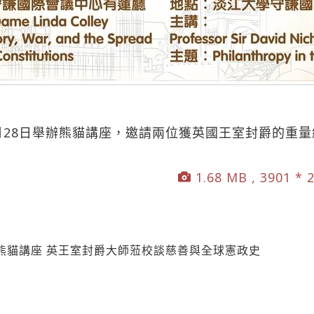
月28日舉辦熊貓講座，邀請兩位獲英國王室封爵的重
1.68 MB , 3901 * 
熊貓講座 英王室封爵大師蒞校談慈善與全球憲政史