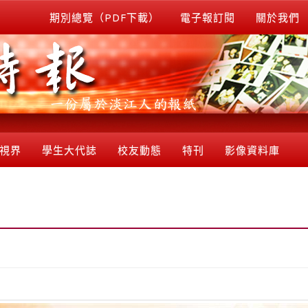
期別總覽（PDF下載）
電子報訂閱
關於我們
視界
學生大代誌
校友動態
特刊
影像資料庫