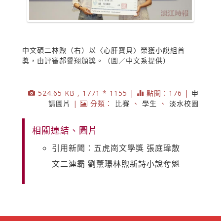
中文碩二林煦（右）以〈心肝寶貝〉榮獲小說組首
獎，由評審郝譽翔頒獎。（圖／中文系提供）
524.65 KB , 1771 * 1155 |
點閱：176 |
申
請圖片
|
分類：
比賽
、
學生
、
淡水校園
相關連結、圖片
引用新聞：五虎崗文學獎 張庭瑋散
文二連霸 劉薰璟林煦新詩小說奪魁