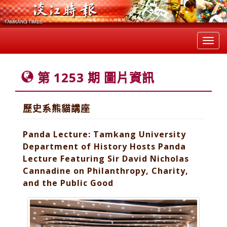
Toggl
navig
第 1253 期 圖片資訊
歷史系熊貓講座
Panda Lecture: Tamkang University
Department of History Hosts Panda
Lecture Featuring Sir David Nicholas
Cannadine on Philanthropy, Charity,
and the Public Good