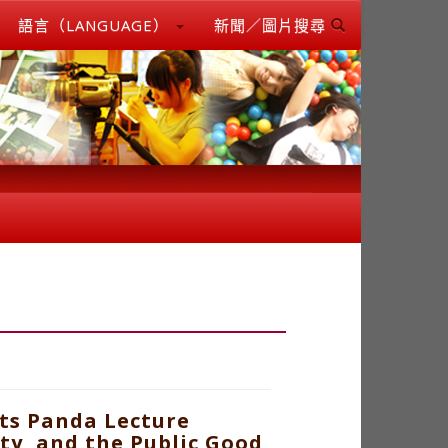
語言（LANGUAGE）
新聞／圖片搜尋
ts Panda Lecture
ty, and the Public Good