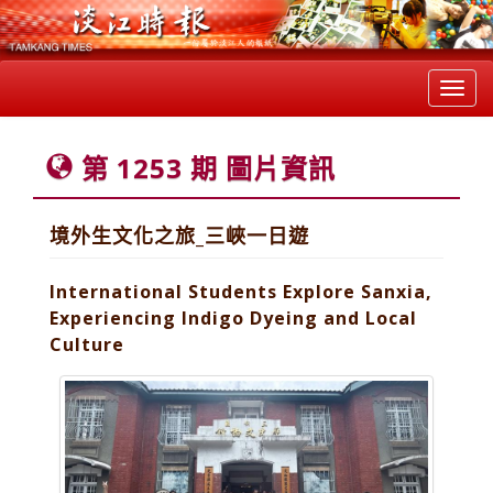
Toggl
navig
第 1253 期 圖片資訊
境外生文化之旅_三峽一日遊
International Students Explore Sanxia,
Experiencing Indigo Dyeing and Local
Culture