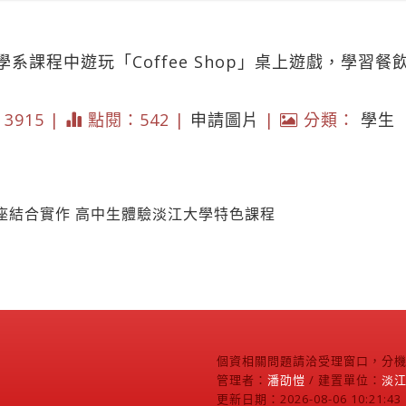
系課程中遊玩「Coffee Shop」桌上遊戲，學習
* 3915 |
點閱：542 |
申請圖片
|
分類：
學生
座結合實作 高中生體驗淡江大學特色課程
個資相關問題請洽受理窗口，分機2
管理者：
潘劭愷
/ 建置單位：
淡
更新日期：2026-08-06 10:21:43