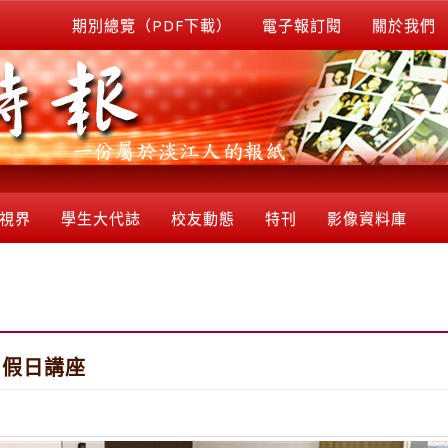
期別總覽（PDF下載）
電子報訂閱
關於我們
視界
學生大代誌
校友動態
特刊
影像資料庫
習假日講座