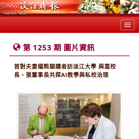
Toggl
navig
第 1253 期 圖片資訊
首對夫妻檔熊貓講者訪淡江大學 與葛校
長、張董事長共探AI教學與私校治理