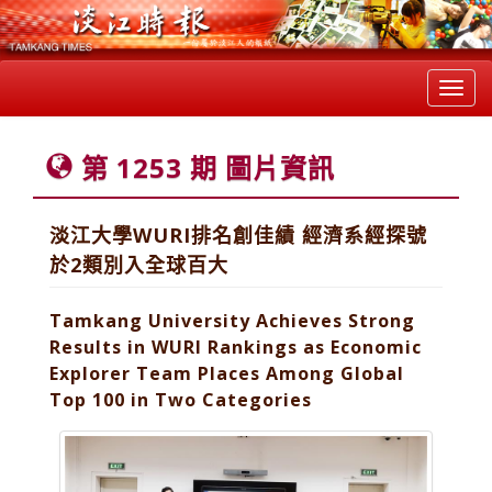
Toggl
navig
第 1253 期 圖片資訊
淡江大學WURI排名創佳績 經濟系經探號
於2類別入全球百大
Tamkang University Achieves Strong
Results in WURI Rankings as Economic
Explorer Team Places Among Global
Top 100 in Two Categories