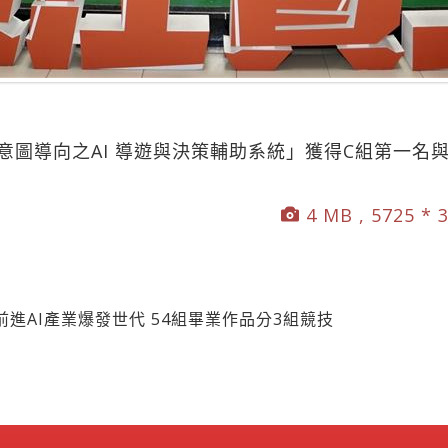
t：旅遊意圖導向之AI 導遊與決策輔助系統」獲得C組第一
4 MB , 5725 * 
進AI產業爆發世代 54組畢業作品分3組競技