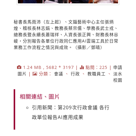
秘書長馬雨沛（左上起）、文錙藝術中心主任張炳
煌、稽核長林志娟、教務長蔡宗儒、學務長武士戎、
總務長暨永續長蕭瑞祥、人資長張正興、財務長林谷
峻，分別報告各單位行政同仁應用AI雲端工具於日常
業務工作流程之情況與成效。（攝影／鄧晴）
1.24 MB , 5682 * 3197 |
點閱：225 |
申請
圖片
|
分類：
會議
、
行政
、
教職員工
、
淡水
校園
相關連結、圖片
引用新聞：第209次行政會議 各行
政單位報告AI應用成果