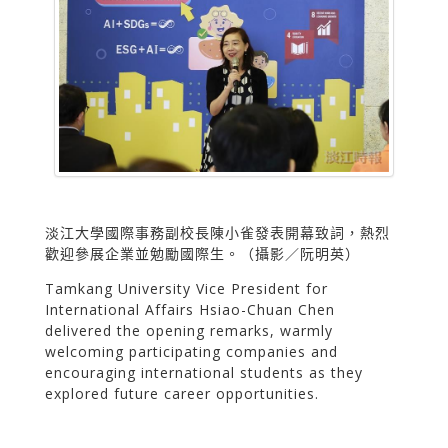
淡江大學國際事務副校長陳小雀發表開幕致詞，熱烈
歡迎參展企業並勉勵國際生。（攝影／阮明英）
Tamkang University Vice President for
International Affairs Hsiao-Chuan Chen
delivered the opening remarks, warmly
welcoming participating companies and
encouraging international students as they
explored future career opportunities.