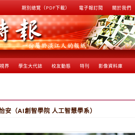
期別總覽（PDF下載）
電子報訂閱
關於我們
視界
學生大代誌
校友動態
特刊
影像資料庫
怡安（AI創智學院 人工智慧學系）