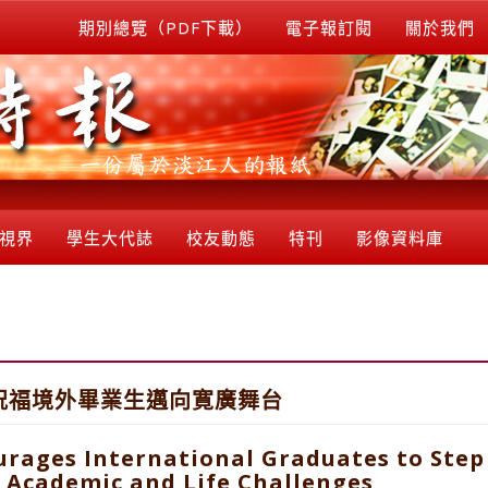
期別總覽（PDF下載）
電子報訂閱
關於我們
視界
學生大代誌
校友動態
特刊
影像資料庫
祝福境外畢業生邁向寛廣舞台
rages International Graduates to Step
 Academic and Life Challenges