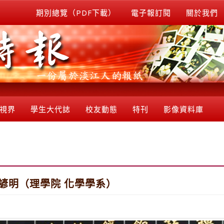
期別總覽（PDF下載）
電子報訂閱
關於我們
視界
學生大代誌
校友動態
特刊
影像資料庫
林諺明（理學院 化學學系）