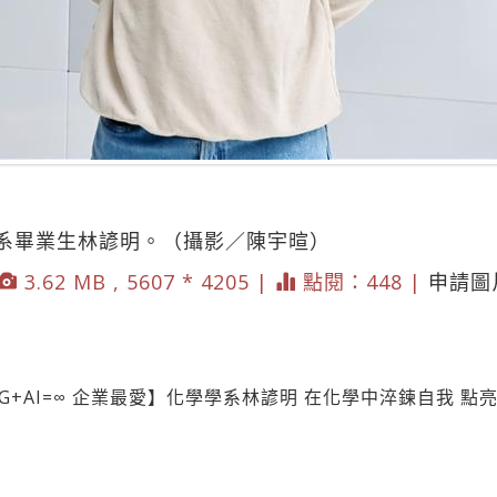
系畢業生林諺明。（攝影／陳宇暄）
3.62 MB , 5607 * 4205 |
點閱：448 |
申請圖
ESG+AI=∞ 企業最愛】化學學系林諺明 在化學中淬鍊自我 