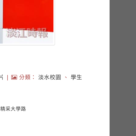
片
|
分類：
淡水校園
、
學生
點亮精采大學路