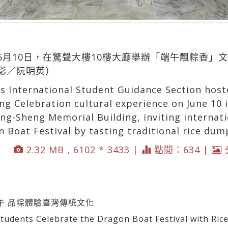
6月10日，在驚聲大樓10樓大廳舉辦「端午飄粽香」
影／阮明英）
s International Student Guidance Section hos
ng Celebration cultural experience on June 10 
ing-Sheng Memorial Building, inviting internat
 Boat Festival by tasting traditional rice dum
2.32 MB , 6102 * 3433 |
點閱：634 |
午 品粽體驗臺灣傳統文化
dents Celebrate the Dragon Boat Festival with Ric