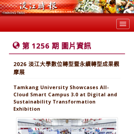
Toggl
navig
第 1256 期 圖片資訊
2026 淡江大學數位轉型暨永續轉型成果觀
摩展
Tamkang University Showcases All-
Cloud Smart Campus 3.0 at Digital and
Sustainability Transformation
Exhibition