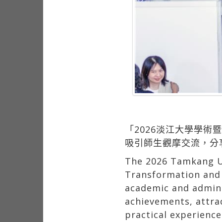
「2026淡江大學學
吸引師生觀摩交流，分
The 2026 Tamkang Un
Transformation and 
academic and admini
achievements, attrac
practical experience