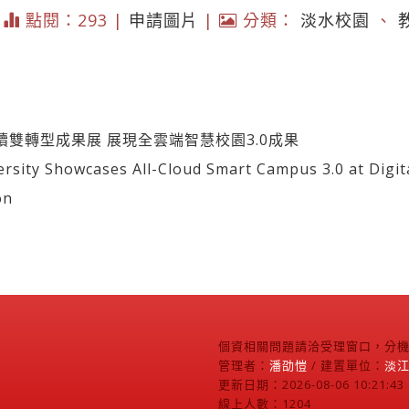
|
點閱：293 |
申請圖片
|
分類：
淡水校園
、
雙轉型成果展 展現全雲端智慧校園3.0成果
y Showcases All-Cloud Smart Campus 3.0 at Digital
on
個資相關問題請洽受理窗口，分機2
管理者：
潘劭愷
/ 建置單位：
淡
更新日期：2026-08-06 10:21:43
線上人數：1204