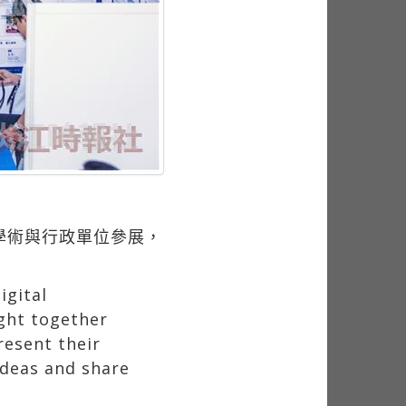
學術與行政單位參展，
igital
ght together
resent their
ideas and share