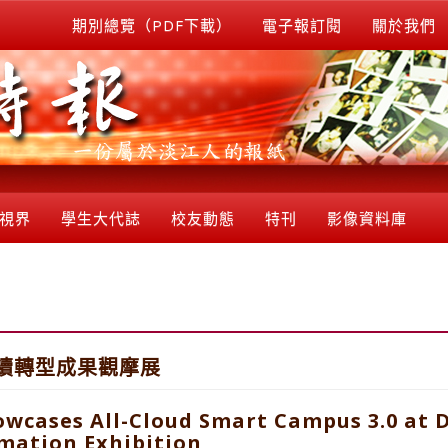
期別總覽（PDF下載）
電子報訂閱
關於我們
視界
學生大代誌
校友動態
特刊
影像資料庫
永續轉型成果觀摩展
wcases All-Cloud Smart Campus 3.0 at D
rmation Exhibition