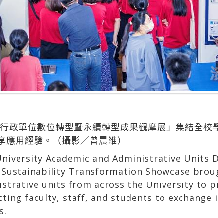
術暨行政單位數位轉型暨永續轉型成果觀摩展」集結全校
享應用經驗。（攝影／曾晨維）
iversity Academic and Administrative Units D
Sustainability Transformation Showcase brou
strative units from across the University to p
ting faculty, staff, and students to exchange 
s.