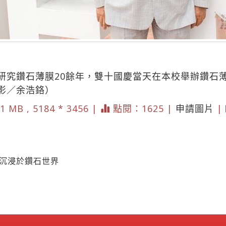
研究鑽石薄膜20餘年，雙十國慶當天在本校舉辦鑽石
影／余浩鉻）
1 MB , 5184 * 3456 |
點閱：1625 |
申請圖片
|
男沉浸於鑽石世界