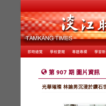
即時總覽
學校要聞
專題專欄
學習新
第 907 期 圖片資訊
光華璀璨 林諭男沉浸於鑽石