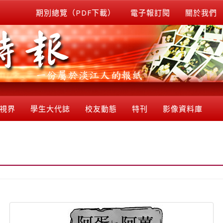
期別總覽（PDF下載）
電子報訂閱
關於我們
視界
學生大代誌
校友動態
特刊
影像資料庫