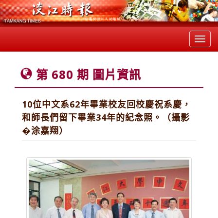
Toggl
navig
第 680 期 圖片資訊
10位中文系62年畢業校友回校慶祝系慶，
和師長們留下畢業34年的紀念照。（攝影
�涂嘉翔）