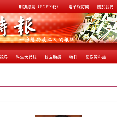
期別總覽（PDF下載）
電子報訂閱
關於我們
視界
學生大代誌
校友動態
特刊
影像資料庫