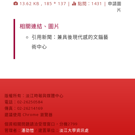
13.62 KB , 185 * 137 |
點閱：1431 |
申請圖
片
相關連結、圖片
引用新聞：兼具後現代感的文錙藝
術中心
版權所有：淡江時報與媒體中心
電話：02-26250584
傳真：02-26214169
建議使用 Chrome 瀏覽器
個資相關問題請洽受理窗口，分機2799
管理者：
潘劭愷
/ 建置單位：
淡江大學資訊處