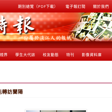
期別總覽（PDF下載）
電子報訂閱
關於我們
視界
學生大代誌
校友動態
特刊
影像資料庫
能轉訪蘭陽