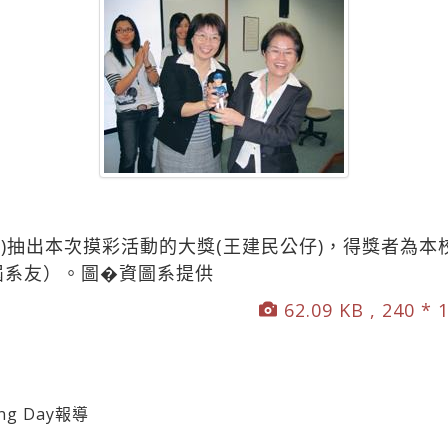
左)抽出本次摸彩活動的大獎(王建民公仔)，得獎者為
屆系友）。圖�資圖系提供
62.09 KB , 240 * 
g Day報導