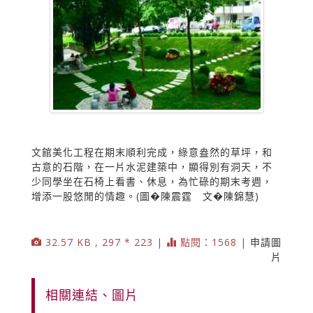
文館美化工程在期末順利完成，綠意盎然的草坪，和
古意的石階，在一片水泥建築中，顯得別有洞天，不
少同學坐在石椅上看書、休息，為忙碌的期末考週，
增添一股悠閒的情趣。(圖�陳震霆 文�陳錦慧)
32.57 KB , 297 * 223 |
點閱：1568 |
申請圖
片
相關連結、圖片