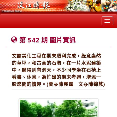
Toggl
navig
第 542 期 圖片資訊
文館美化工程在期末順利完成，綠意盎然
的草坪，和古意的石階，在一片水泥建築
中，顯得別有洞天，不少同學坐在石椅上
看書、休息，為忙碌的期末考週，增添一
股悠閒的情趣。(圖�陳震霆 文�陳錦慧)