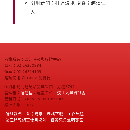
引用新聞：打造環境 培養卓越淡江
人
版權所有：淡江時報與媒體中心
電話：02-26250584
傳真：02-26214169
建議使用 Chrome 瀏覽器
個資相關問題請洽受理窗口，分機2799
管理者：
潘劭愷
/ 建置單位：
淡江大學資訊處
更新日期：2026-08-06 10:21:43
線上人數：1027
聯絡我們
法令規章
表格下載
工作流程
淡江時報網頁使用規則
個資蒐集聲明專區