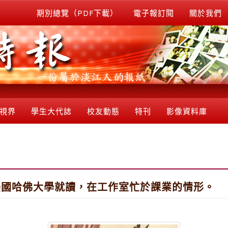
期別總覽（PDF下載）
電子報訂閱
關於我們
視界
學生大代誌
校友動態
特刊
影像資料庫
美國哈佛大學就讀，在工作室忙於課業的情形。