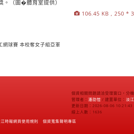
獎。（圖�體育室提供）
106.45 KB , 250 * 
工網球賽 本校奪女子組亞軍
個資相關問題請洽受理窗口，分機2
管理者：
潘劭愷
/ 建置單位：
淡
更新日期：2026-08-06 10:21:43
線上人數：1636
淡江時報網頁使用規則
個資蒐集聲明專區