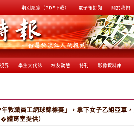
期別總覽（PDF下載）
電子報訂閱
關於我們
視界
學生大代誌
校友動態
特刊
影像資料庫
7年教職員工網球錦標賽」，拿下女子乙組亞軍
圖�體育室提供）