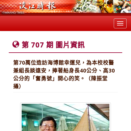
Toggl
navig
第 707 期 圖片資訊
第70萬位造訪海博館幸運兒，為本校校醫
兼組長談遠安，捧著船身長40公分、高30
公分的「奮勇號」開心的笑。（陳振堂
攝）