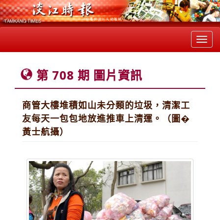
Toggl
navig
第 708 期 圖片資訊
商管大樓堆積如山未分類的垃圾，清潔工
友每天一包包地放進推車上清運。（圖�
黃士航攝）