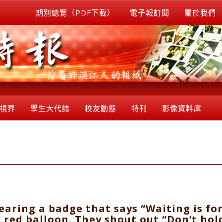
期別總覽（PDF下載）
電子報訂閱
關於我們
視界
學生大代誌
校友動態
特刊
影像資料庫
！
earing a badge that says “Waiting is fo
red balloon. They shout out “Don’t hold