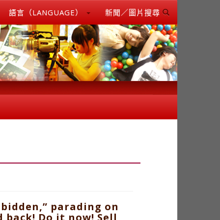
語言（LANGUAGE）
新聞／圖片搜尋
rbidden,” parading on
 back! Do it now! Sell