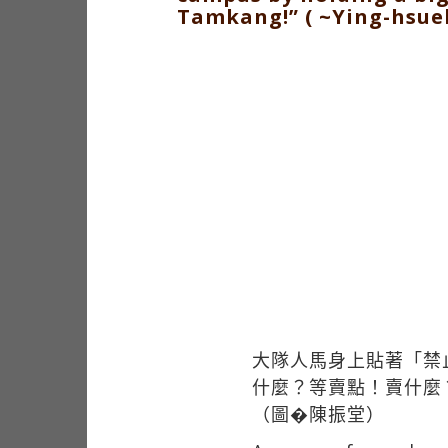
Tamkang!” ( ~Ying-hsue
大隊人馬身上貼著「禁
什麼？等賣點！賣什麼
（圖�陳振堂）