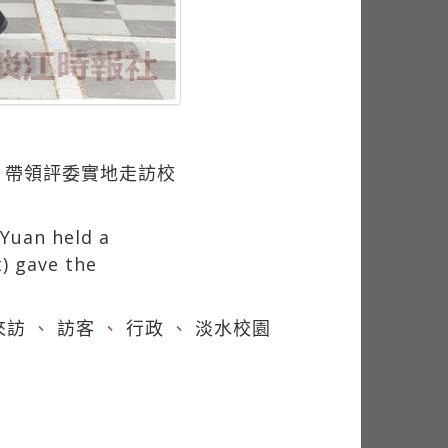
）帶領評委實地走訪校
Yuan held a
t) gave the
來訪
、
訪客
、
行政
、
淡水校園