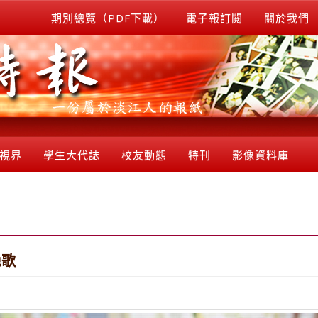
期別總覽（PDF下載）
電子報訂閱
關於我們
視界
學生大代誌
校友動態
特刊
影像資料庫
輓歌