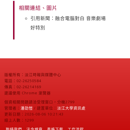
相關連結、圖片
引用新聞：融合電腦對白 音樂劇場
好特別
版權所有：淡江時報與媒體中心
電話：02-26250584
傳真：02-26214169
建議使用 Chrome 瀏覽器
個資相關問題請洽受理窗口，分機2799
管理者：
潘劭愷
/ 建置單位：
淡江大學資訊處
更新日期：2026-08-06 10:21:43
線上人數：1299
聯絡我們
法令規章
表格下載
工作流程