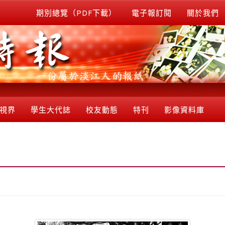
期別總覽（PDF下載）
電子報訂閱
關於我們
視界
學生大代誌
校友動態
特刊
影像資料庫