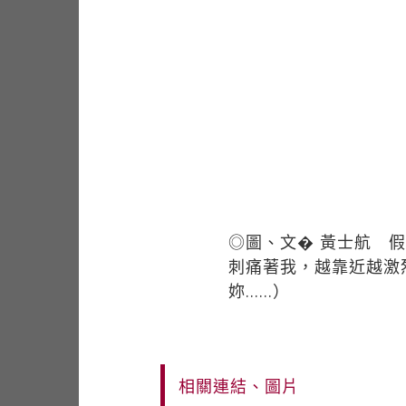
◎圖、文� 黃士航 
刺痛著我，越靠近越激烈，
妳......）
相關連結、圖片