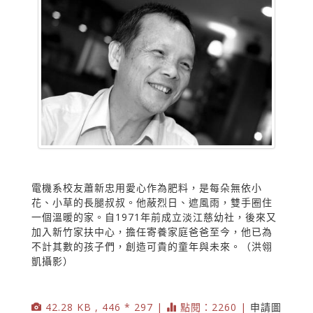
電機系校友蕭新忠用愛心作為肥料，是每朵無依小
花、小草的長腿叔叔。他蔽烈日、遮風雨，雙手圈住
一個溫暖的家。自1971年前成立淡江慈幼社，後來又
加入新竹家扶中心，擔任寄養家庭爸爸至今，他已為
不計其數的孩子們，創造可貴的童年與未來。（洪翎
凱攝影）
42.28 KB , 446 * 297 |
點閱：2260 |
申請圖