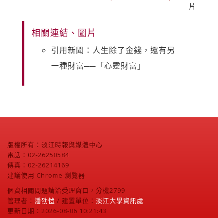
片
相關連結、圖片
引用新聞：人生除了金錢，還有另
一種財富──「心靈財富」
版權所有：淡江時報與媒體中心
電話：02-26250584
傳真：02-26214169
建議使用 Chrome 瀏覽器
個資相關問題請洽受理窗口，分機2799
管理者：
潘劭愷
/ 建置單位：
淡江大學資訊處
更新日期：2026-08-06 10:21:43